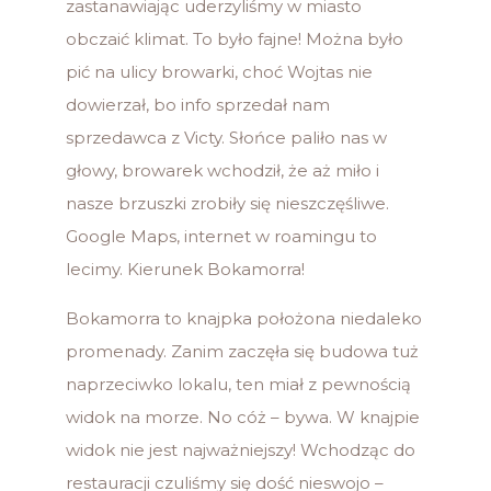
zastanawiając uderzyliśmy w miasto
obczaić klimat. To było fajne! Można było
pić na ulicy browarki, choć Wojtas nie
dowierzał, bo info sprzedał nam
sprzedawca z Victy. Słońce paliło nas w
głowy, browarek wchodził, że aż miło i
nasze brzuszki zrobiły się nieszczęśliwe.
Google Maps, internet w roamingu to
lecimy. Kierunek Bokamorra!
Bokamorra to knajpka położona niedaleko
promenady. Zanim zaczęła się budowa tuż
naprzeciwko lokalu, ten miał z pewnością
widok na morze. No cóż – bywa. W knajpie
widok nie jest najważniejszy! Wchodząc do
restauracji czuliśmy się dość nieswojo –