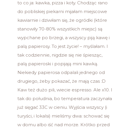
to co ja: kawka, pizza i koty. Chodząc rano
do pobliskiej piekarni mijałam miejscowe
kawiarnie i dziwiłam się, że ogródki (które
stanowiły 70-80% wszystkich miejsc) są
wypchane po brzegi, a wszyscy piją kawę i
palą papierosy. To jest życie! – myślałam. I
tak codziennie, nigdzie się nie śpiesząc,
palą papieroski i popijają mini kawką.
Niekiedy papierosa odpalali jednego od
drugiego, żeby pokazać, że mają czas :D
Kaw też dużo pili, wiecie espresso. Ale x10. I
tak do południa, bo temperatura zaczynała
już sięgać 33C w cieniu. Wyjścia wszyscy (i
turyści, i lokalsi) mieliśmy dwa: schować się
w domu albo iść nad morze. Krótko przed