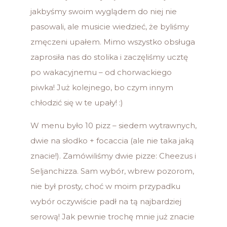
jakbyśmy swoim wyglądem do niej nie
pasowali, ale musicie wiedzieć, że byliśmy
zmęczeni upałem. Mimo wszystko obsługa
zaprosiła nas do stolika i zaczęliśmy ucztę
po wakacyjnemu – od chorwackiego
piwka! Już kolejnego, bo czym innym
chłodzić się w te upały! :)
W menu było 10 pizz – siedem wytrawnych,
dwie na słodko + focaccia (ale nie taka jaką
znacie!). Zamówiliśmy dwie pizze: Cheezus i
Seljanchizza. Sam wybór, wbrew pozorom,
nie był prosty, choć w moim przypadku
wybór oczywiście padł na tą najbardziej
serową! Jak pewnie trochę mnie już znacie