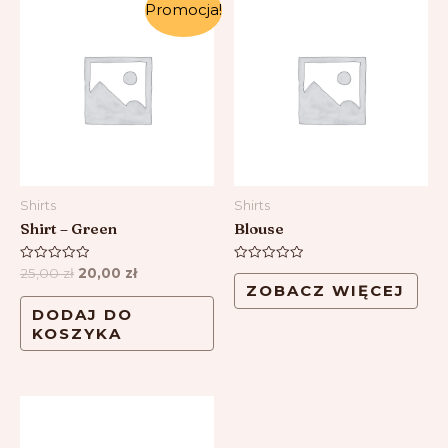
Promocja!
Shirts
Shirts
Shirt – Green
Blouse
Oceniono
Oceniono
25,00
zł
20,00
zł
0
0
ZOBACZ WIĘCEJ
na
na
5
5
DODAJ DO
KOSZYKA