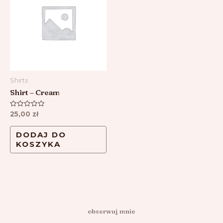
Shirts
Shirt – Cream
Oceniono
25,00
zł
0
na
5
DODAJ DO
KOSZYKA
obserwuj mnie