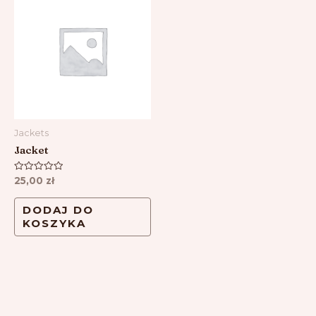
Jackets
Jacket
Oceniono
25,00
zł
0
na
5
DODAJ DO
KOSZYKA